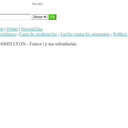
Sección
sh
|
Polski
|
Slovenščina
confianza
-
Carta de moderación
-
Lucha contra los spammers
-
Polític
 69003 LYON - France | y sus subsidiarias.