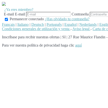
¿Ya eres miembro?
E-mail
E-mail
Contraseña
Permanecer conectado
¿Has olvidado tu contraseña?
Français
|
Italiano
|
Deutsch
|
Português
|
Español
|
Nederlands
|
Engli
Condiciones generales de utilización y venta
-
Aviso legal
-
Carta de 
Inscríbase para recibir nuestras ofertas
|
SI | 27 Rue Maurice Flandin -
Para ver nuestra política de privacidad haga clic
aquí