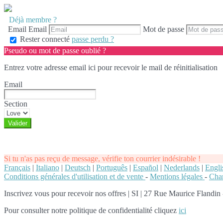
Déjà membre ?
Email
Email
Mot de passe
Rester connecté
passe perdu ?
Pseudo ou mot de passe oublié ?
Entrez votre adresse email ici pour recevoir le mail de réinitialisation
Email
Section
Si tu n'as pas reçu de message, vérifie ton courrier indésirable !
Français
|
Italiano
|
Deutsch
|
Português
|
Español
|
Nederlands
|
Engli
Conditions générales d'utilisation et de vente
-
Mentions légales
-
Char
Inscrivez vous pour recevoir nos offres
|
SI | 27 Rue Maurice Flandin -
Pour consulter notre politique de confidentialité cliquez
ici