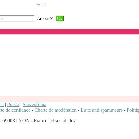
Section
sh
|
Polski
|
Slovenščina
te de confiance
-
Charte de modération
-
Lutte anti spammeurs
-
Polit
 69003 LYON - France | et ses filiales.