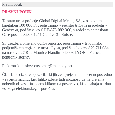
Pravni pouk
PRAVNI POUK
To stran ureja podjetje Global Digital Media, SA, z osnovnim
kapitalom 100 000 Fr., registrirano v registru trgovin in podjetij v
Genève-u, pod številko CHE-373 082 366, s sedežem na naslovu
Case postale 3230, 1211 Genève 3 - Suisse.
SI, družba z omejeno odgovornostjo, registrirana v trgovinsko-
podjetniškem registru v mestu Lyon, pod številko rcs 829 711 084,
na naslovu 27 Rue Maurice Flandin - 69003 LYON - France,
ponudnik storitev
Elektronski naslov: customer@mainpay.net
Član lahko izbere opozorila, ki jih želi prejemati in sicer neposredno
v svojem računu, kjer lahko izbere tudi možnost, da ne prejema
nobenih obvestil in sicer s klikom na povezavo, ki se nahaja na dnu
vsakega elektronskega sporočila.