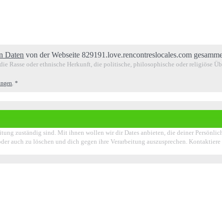
n Daten
von der Webseite 829191.love.rencontreslocales.com gesammel
ie Rasse oder ethnische Herkunft, die politische, philosophische oder religiöse Ü
ungen
.
*
itung zuständig sind. Mit ihnen wollen wir dir Dates anbieten, die deiner Persönli
en oder auch zu löschen und dich gegen ihre Verarbeitung auszusprechen. Kontaktier