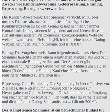
Zwecke wie Kundenabwerbung, Gelderpressung, Phishing,
Erpressung, Betrug usw. verwendet.
Die Kunden-Abwerbung: Der Spammer versucht, Mitglieder
unseres Dienstes abzuwerben, um sie auf betrügerische
Konkurrenzseiten zu locken. Genau gesagt nehmen Spammer
Kontakt mit den registrierten Mitgliedern auf und bieten diese an,
sich auf einer anderen Plattform/einer konkurrierenden Webseite
weiter auszutauschen. Beispiel: „Hi, ich habe eine bessere Dating-
Website gefunden. Mein Nickname dort ist XXX“.
Betrug: Die Vorgehensweise kann folgendermaßen aussehen: Der
Spammer tauscht sich mit einem registrierten Mitglied aus und baut
eine emotionale Bindung zu ihm auf. Der Spammer gibt
anschließend irgendeinen Grund vor, um das Mitglied um Geld zu
bitten (Todesfall in der Familie, Kauf eines Flugtickets, um das
registrierte Mitglied zu erreichen usw.).
Erpressung, Geld-Erpressung Der Spammer geht hier offensiver vor.
Ziel ist es, die Nutzer durch Drohung oder Nötigung zur
Herausgabe von Geld zu bewegen. Dies kann durch den Empfang
von Nachrichten wie folgt sein: „Ich weiß, dass du verheiratest bist
und dich auf einer Dating-Seite amüsierst ... Gib mir 500 €“.
Der Kampf gegen Spammer ist ein beträchtliches Budget für