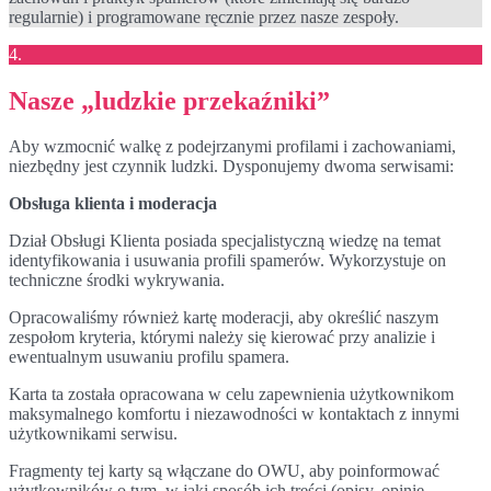
regularnie) i programowane ręcznie przez nasze zespoły.
4.
Nasze „ludzkie przekaźniki”
Aby wzmocnić walkę z podejrzanymi profilami i zachowaniami,
niezbędny jest czynnik ludzki. Dysponujemy dwoma serwisami:
Obsługa klienta i moderacja
Dział Obsługi Klienta posiada specjalistyczną wiedzę na temat
identyfikowania i usuwania profili spamerów. Wykorzystuje on
techniczne środki wykrywania.
Opracowaliśmy również kartę moderacji, aby określić naszym
zespołom kryteria, którymi należy się kierować przy analizie i
ewentualnym usuwaniu profilu spamera.
Karta ta została opracowana w celu zapewnienia użytkownikom
maksymalnego komfortu i niezawodności w kontaktach z innymi
użytkownikami serwisu.
Fragmenty tej karty są włączane do OWU, aby poinformować
użytkowników o tym, w jaki sposób ich treści (opisy, opinie,