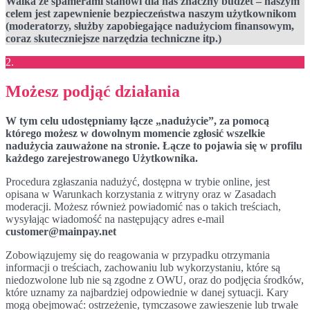
Walka ze spamerami stanowi dla nas znaczny budżet – naszym
celem jest zapewnienie bezpieczeństwa naszym użytkownikom
(moderatorzy, służby zapobiegające nadużyciom finansowym,
coraz skuteczniejsze narzędzia techniczne itp.)
2.
Możesz podjąć działania
W tym celu udostępniamy łącze „nadużycie”, za pomocą
którego możesz w dowolnym momencie zgłosić wszelkie
nadużycia zauważone na stronie. Łącze to pojawia się w profilu
każdego zarejestrowanego Użytkownika.
Procedura zgłaszania nadużyć, dostępna w trybie online, jest
opisana w Warunkach korzystania z witryny oraz w Zasadach
moderacji. Możesz również powiadomić nas o takich treściach,
wysyłając wiadomość na następujący adres e-mail
customer@mainpay.net
Zobowiązujemy się do reagowania w przypadku otrzymania
informacji o treściach, zachowaniu lub wykorzystaniu, które są
niedozwolone lub nie są zgodne z OWU, oraz do podjęcia środków,
które uznamy za najbardziej odpowiednie w danej sytuacji. Kary
mogą obejmować: ostrzeżenie, tymczasowe zawieszenie lub trwałe