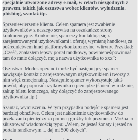
specjalnie utworzone adresy e-mail, w celach niezgodnych z
prawem, takich jak oszustwa wobec klientów, wyłudzenia,
phishing, szantaż itp.
Sprzeniewierzenie klienta. Celem spamera jest zwabienie
użytkowników z naszego serwisu na oszukańcze strony
konkurencyjne. Konkretnie, spamerzy kontaktują się z
zarejestrowanymi użytkownikami i oferują wymianę handlową za
pośrednictwem innej platformy/konkurencyjnej witryny. Przykład:
„Cześć, znalazłem lepszy portal randkowy, powinieneś/powinnaś
tam do mnie dołączyć, moja nazwa użytkownika to xxx”;
Oszustwo. Modus operandi może być następujący: spamer
nawiązuje kontakt z zarejestrowanym użytkownikiem i tworzy z
nim więź emocjonalną. Następnie spamer wykorzystuje jakiś
powód, aby poprosić użytkownika o pieniądze (śmierć w rodzinie,
zakup biletu lotniczego, aby dołączyć do zarejestrowanego
użytkownika itp.)
Szantaż, wymuszenia. W tym przypadku podejście spamera jest
bardziej obraźliwe. Celem jest nakłonienie użytkowników do
przekazania pieniędzy za pomocą groźby lub przymusu. Można to
zilustrować wiadomością typu: „Wiem, że jesteś żonaty i jesteś na
portalu randkowym ... daj mi 500 złotych”.