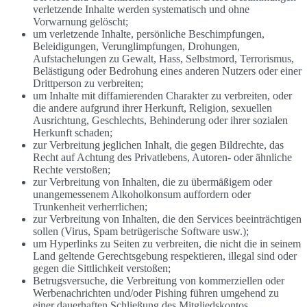
verletzende Inhalte werden systematisch und ohne
Vorwarnung gelöscht;
um verletzende Inhalte, persönliche Beschimpfungen,
Beleidigungen, Verunglimpfungen, Drohungen,
Aufstachelungen zu Gewalt, Hass, Selbstmord, Terrorismus,
Belästigung oder Bedrohung eines anderen Nutzers oder einer
Drittperson zu verbreiten;
um Inhalte mit diffamierenden Charakter zu verbreiten, oder
die andere aufgrund ihrer Herkunft, Religion, sexuellen
Ausrichtung, Geschlechts, Behinderung oder ihrer sozialen
Herkunft schaden;
zur Verbreitung jeglichen Inhalt, die gegen Bildrechte, das
Recht auf Achtung des Privatlebens, Autoren- oder ähnliche
Rechte verstoßen;
zur Verbreitung von Inhalten, die zu übermäßigem oder
unangemessenem Alkoholkonsum auffordern oder
Trunkenheit verherrlichen;
zur Verbreitung von Inhalten, die den Services beeinträchtigen
sollen (Virus, Spam betrügerische Software usw.);
um Hyperlinks zu Seiten zu verbreiten, die nicht die in seinem
Land geltende Gerechtsgebung respektieren, illegal sind oder
gegen die Sittlichkeit verstoßen;
Betrugsversuche, die Verbreitung von kommerziellen oder
Werbenachrichten und/oder Pishing führen umgehend zu
einer dauerhaften Schließung des Mitgliedskontos.