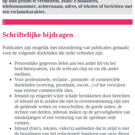
op hun profiel te vermelden, zoals: e-mailadres,
telefoonnummer, achternaam, adres, of teksten of berichten met
een reclamekarakter.
2.
Schriftelijke bijdragen
Publicaties zijn mogelijk met uitzondering van publicaties gemaakt
voor de volgende doeleinden die strikt verboden zijn:
Persoonlijke gegevens delen aan een ander lid via het
berichtensysteem, via de webcam chat en via elk ander
medium,
Voor professionele, reclame-, promotie- of commerciële
doeleinden (werving, prostitutie, escort...) of het verwijzen
naar externe commerciële sites,
Iemand op enigerlei wijze schade berokkenen door berichten
of inhoud uit te zenden die niet in overeenstemming zijn met
de geldende wetten en voorschriften, de goede zeden, de
rechten van derden, inbreuk maken op de gevoeligheden van
minderjarigen of een verstoring van de openbare orde
vormen.
Inhoud (foto's, teksten, video's) aanbieden dat in strijd is met
de bepalingen van het redactionele handvest van onze dienst