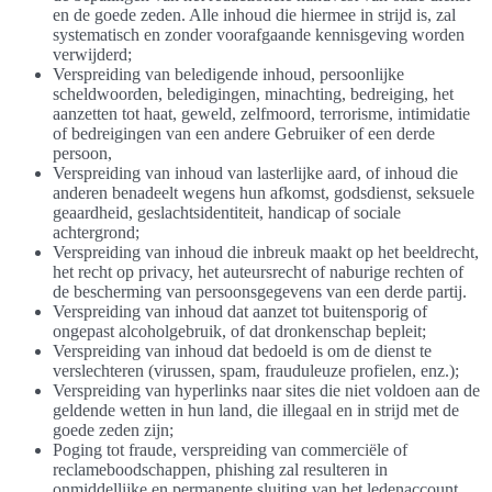
en de goede zeden. Alle inhoud die hiermee in strijd is, zal
systematisch en zonder voorafgaande kennisgeving worden
verwijderd;
Verspreiding van beledigende inhoud, persoonlijke
scheldwoorden, beledigingen, minachting, bedreiging, het
aanzetten tot haat, geweld, zelfmoord, terrorisme, intimidatie
of bedreigingen van een andere Gebruiker of een derde
persoon,
Verspreiding van inhoud van lasterlijke aard, of inhoud die
anderen benadeelt wegens hun afkomst, godsdienst, seksuele
geaardheid, geslachtsidentiteit, handicap of sociale
achtergrond;
Verspreiding van inhoud die inbreuk maakt op het beeldrecht,
het recht op privacy, het auteursrecht of naburige rechten of
de bescherming van persoonsgegevens van een derde partij.
Verspreiding van inhoud dat aanzet tot buitensporig of
ongepast alcoholgebruik, of dat dronkenschap bepleit;
Verspreiding van inhoud dat bedoeld is om de dienst te
verslechteren (virussen, spam, frauduleuze profielen, enz.);
Verspreiding van hyperlinks naar sites die niet voldoen aan de
geldende wetten in hun land, die illegaal en in strijd met de
goede zeden zijn;
Poging tot fraude, verspreiding van commerciële of
reclameboodschappen, phishing zal resulteren in
onmiddellijke en permanente sluiting van het ledenaccount.