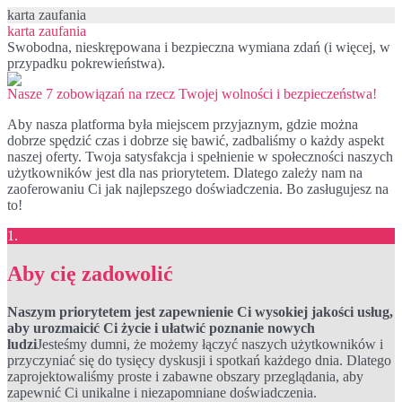
karta zaufania
karta zaufania
Swobodna, nieskrępowana i bezpieczna wymiana zdań (i więcej, w
przypadku pokrewieństwa).
Nasze 7 zobowiązań na rzecz Twojej wolności i bezpieczeństwa!
Aby nasza platforma była miejscem przyjaznym, gdzie można
dobrze spędzić czas i dobrze się bawić, zadbaliśmy o każdy aspekt
naszej oferty. Twoja satysfakcja i spełnienie w społeczności naszych
użytkowników jest dla nas priorytetem. Dlatego zależy nam na
zaoferowaniu Ci jak najlepszego doświadczenia. Bo zasługujesz na
to!
1.
Aby cię zadowolić
Naszym priorytetem jest zapewnienie Ci wysokiej jakości usług,
aby urozmaicić Ci życie i ułatwić poznanie nowych
ludzi
Jesteśmy dumni, że możemy łączyć naszych użytkowników i
przyczyniać się do tysięcy dyskusji i spotkań każdego dnia. Dlatego
zaprojektowaliśmy proste i zabawne obszary przeglądania, aby
zapewnić Ci unikalne i niezapomniane doświadczenia.