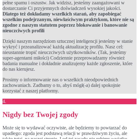
pełne spamu i oszustw. Jak widzisz, jesteśmy zaangażowani w
dostarczanie Ci przyjemnych doświadczeń wysokiej jakości.
Dlatego też dokładamy wszelkich starań, aby zapobiegać
wszelkim podejrzanym, niewłaściwym praktykom, które nie są
zgodne z naszym statutem poprzez blokowanie i banowanie
nieuczciwych profili
Dzięki naszym narzędziom sztucznej inteligencji jesteśmy w stanie
wykryć i przeanalizować każdą aktualizację profilu. Nasz cel:
nieustannie tropić nieuczciwych użytkowników. (Tak, jesteśmy
super-agentami miłości) Codziennie przeprowadzamy również
badania manualne i dokładnie analizujemy każde zgłoszenie, które
do nas kierujesz.
Prosimy o informowanie nas o wszelkich nieodpowiednich
zachowaniach. Zadbamy o to, abyś mógł(-a) dalej spokojnie
korzystać z naszej platformy.
4.
Nigdy bez Twojej zgody
Może się to wydawać oczywiste, ale będziemy to powtarzać do
upadłego: zgoda jest podstawą relacji w prawdziwym życiu, ale
także tutaj, na naszej stronie. I od tej zasady nie robimy wyjątku.