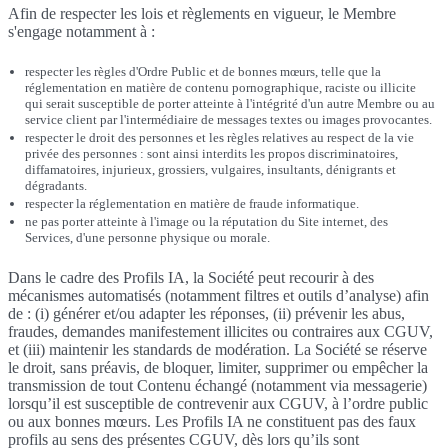
Afin de respecter les lois et règlements en vigueur, le Membre
s'engage notamment à :
respecter les règles d'Ordre Public et de bonnes mœurs, telle que la
réglementation en matière de contenu pornographique, raciste ou illicite
qui serait susceptible de porter atteinte à l'intégrité d'un autre Membre ou au
service client par l'intermédiaire de messages textes ou images provocantes.
respecter le droit des personnes et les règles relatives au respect de la vie
privée des personnes : sont ainsi interdits les propos discriminatoires,
diffamatoires, injurieux, grossiers, vulgaires, insultants, dénigrants et
dégradants.
respecter la réglementation en matière de fraude informatique.
ne pas porter atteinte à l'image ou la réputation du Site internet, des
Services, d'une personne physique ou morale.
Dans le cadre des Profils IA, la Société peut recourir à des
mécanismes automatisés (notamment filtres et outils d’analyse) afin
de : (i) générer et/ou adapter les réponses, (ii) prévenir les abus,
fraudes, demandes manifestement illicites ou contraires aux CGUV,
et (iii) maintenir les standards de modération. La Société se réserve
le droit, sans préavis, de bloquer, limiter, supprimer ou empêcher la
transmission de tout Contenu échangé (notamment via messagerie)
lorsqu’il est susceptible de contrevenir aux CGUV, à l’ordre public
ou aux bonnes mœurs. Les Profils IA ne constituent pas des faux
profils au sens des présentes CGUV, dès lors qu’ils sont