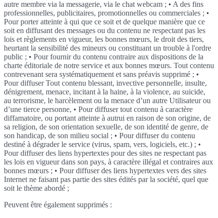
autre membre via la messagerie, via le chat webcam ; • A des fins
professionnelles, publicitaires, promotionnelles ou commerciales ; •
Pour porter atteinte à qui que ce soit et de quelque manière que ce
soit en diffusant des messages ou du contenu ne respectant pas les
lois et règlements en vigueur, les bonnes mœurs, le droit des tiers,
heurtant la sensibilité des mineurs ou constituant un trouble à l'ordre
public ; • Pour fournir du contenu contraire aux dispositions de la
charte éditoriale de notre service et aux bonnes mœurs. Tout contenu
contrevenant sera systématiquement et sans préavis supprimé ; •
Pour diffuser Tout contenu blessant, invective personnelle, insulte,
dénigrement, menace, incitant à la haine, à la violence, au suicide,
au terrorisme, le harcèlement ou la menace d’un autre Utilisateur ou
d’une tierce personne, • Pour diffuser tout contenu à caractère
diffamatoire, ou portant atteinte à autrui en raison de son origine, de
sa religion, de son orientation sexuelle, de son identité de genre, de
son handicap, de son milieu social ; • Pour diffuser du contenu
destiné à dégrader le service (virus, spam, vers, logiciels, etc.) ; •
Pour diffuser des liens hypertextes pour des sites ne respectant pas
les lois en vigueur dans son pays, à caractère illégal et contraires aux
bonnes mœurs ; • Pour diffuser des liens hypertextes vers des sites
Internet ne faisant pas partie des sites édités par la société, quel que
soit le thème abordé ;
Peuvent être également supprimés :