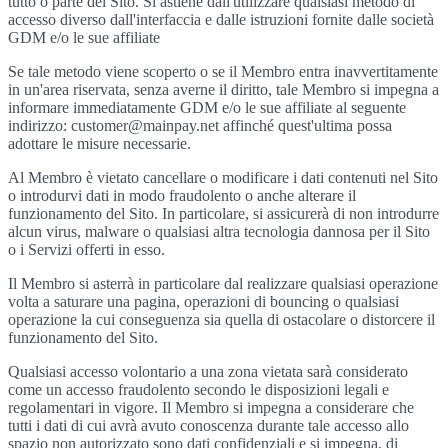
tutto o parte del Sito. Si astiene dall'utilizzare qualsiasi metodo di
accesso diverso dall'interfaccia e dalle istruzioni fornite dalle società
GDM e/o le sue affiliate
Se tale metodo viene scoperto o se il Membro entra inavvertitamente
in un'area riservata, senza averne il diritto, tale Membro si impegna a
informare immediatamente GDM e/o le sue affiliate al seguente
indirizzo: customer@mainpay.net affinché quest'ultima possa
adottare le misure necessarie.
Al Membro è vietato cancellare o modificare i dati contenuti nel Sito
o introdurvi dati in modo fraudolento o anche alterare il
funzionamento del Sito. In particolare, si assicurerà di non introdurre
alcun virus, malware o qualsiasi altra tecnologia dannosa per il Sito
o i Servizi offerti in esso.
Il Membro si asterrà in particolare dal realizzare qualsiasi operazione
volta a saturare una pagina, operazioni di bouncing o qualsiasi
operazione la cui conseguenza sia quella di ostacolare o distorcere il
funzionamento del Sito.
Qualsiasi accesso volontario a una zona vietata sarà considerato
come un accesso fraudolento secondo le disposizioni legali e
regolamentari in vigore. Il Membro si impegna a considerare che
tutti i dati di cui avrà avuto conoscenza durante tale accesso allo
spazio non autorizzato sono dati confidenziali e si impegna, di