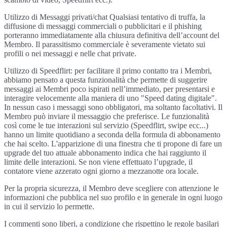
Utilizzo di Messaggi privati/chat Qualsiasi tentativo di truffa, la
diffusione di messaggi commerciali o pubblicitari e il phishing
porteranno immediatamente alla chiusura definitiva dell’account del
Membro. Il parassitismo commerciale è severamente vietato sui
profili o nei messaggi e nelle chat private.
Utilizzo di Speedflirt: per facilitare il primo contatto tra i Membri,
abbiamo pensato a questa funzionalità che permette di suggerire
messaggi ai Membri poco ispirati nell’immediato, per presentarsi e
interagire velocemente alla maniera di uno "Speed dating digitale".
In nessun caso i messaggi sono obbligatori, ma soltanto facoltativi. Il
Membro può inviare il messaggio che preferisce. Le funzionalità
così come le tue interazioni sul servizio (Speedflirt, swipe ecc...)
hanno un limite quotidiano a seconda della formula di abbonamento
che hai scelto. L'apparizione di una finestra che ti propone di fare un
upgrade del tuo attuale abbonamento indica che hai raggiunto il
limite delle interazioni. Se non viene effettuato l’upgrade, il
contatore viene azzerato ogni giorno a mezzanotte ora locale.
Per la propria sicurezza, il Membro deve scegliere con attenzione le
informazioni che pubblica nel suo profilo e in generale in ogni luogo
in cui il servizio lo permette.
I commenti sono liberi, a condizione che rispettino le regole basilari