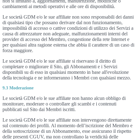
non si limitano a, aggiornamenti, manutenzione, modifiche o
cambiamenti ai metodi operativi e alle ore di disponibilità.
Le società GDM e/o le sue affiliate non sono responsabili dei danni
di qualsiasi tipo che possano derivare dal non funzionamento,
impossibilità di accesso o cattive condizioni di utilizzo dei Servizi a
causa di attrezzature non adeguate, malfunzionamenti interni del
provider di accesso del Membro, congestione della rete Internet e
per qualsiasi altra ragione esterna che abbia il carattere di un caso di
forza maggiore.
Le società GDM e/o le sue affiliate si riservano il diritto di
completare o migliorare il Sito, gli Abbonamenti e i Servizi
disponibili su di esso in qualsiasi momento in base all'evoluzione
della tecnologia e ne informeranno i Membri con qualsiasi mezzo.
9.3 Moderazione
Le società GDM e/o le sue affiliate non hanno alcun obbligo di
monitorare, moderare o controllare gli scambi e i contenuti
pubblicati sul Sito dai Membri iscritti.
Le società GDM e/o le sue affiliate non intervengono direttamente
sul contenuto dei profili. Al momento dell’iscrizione del Membro e
della sottoscrizione di un Abbonamento, esse assicurano il rispetto
delle presenti CGUV, ma non controllano la veridicità delle