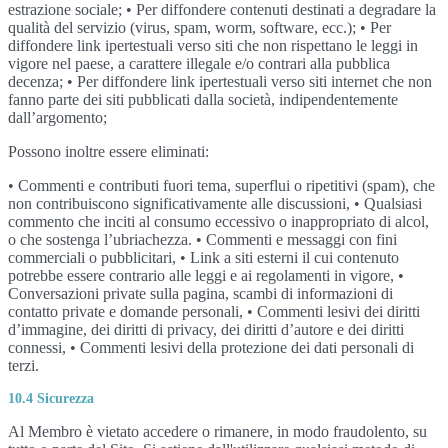
estrazione sociale; • Per diffondere contenuti destinati a degradare la
qualità del servizio (virus, spam, worm, software, ecc.); • Per
diffondere link ipertestuali verso siti che non rispettano le leggi in
vigore nel paese, a carattere illegale e/o contrari alla pubblica
decenza; • Per diffondere link ipertestuali verso siti internet che non
fanno parte dei siti pubblicati dalla società, indipendentemente
dall’argomento;
Possono inoltre essere eliminati:
• Commenti e contributi fuori tema, superflui o ripetitivi (spam), che
non contribuiscono significativamente alle discussioni, • Qualsiasi
commento che inciti al consumo eccessivo o inappropriato di alcol,
o che sostenga l’ubriachezza. • Commenti e messaggi con fini
commerciali o pubblicitari, • Link a siti esterni il cui contenuto
potrebbe essere contrario alle leggi e ai regolamenti in vigore, •
Conversazioni private sulla pagina, scambi di informazioni di
contatto private e domande personali, • Commenti lesivi dei diritti
d’immagine, dei diritti di privacy, dei diritti d’autore e dei diritti
connessi, • Commenti lesivi della protezione dei dati personali di
terzi.
10.4 Sicurezza
Al Membro è vietato accedere o rimanere, in modo fraudolento, su