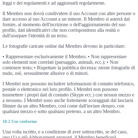
leggi e dei regolamenti e ad aggiornarli regolarmente.
Il Membro non dovrà condividere il suo Account con altre persone o
dare accesso al suo Account a un minore. Il Membro si asterrà dal
fornire, al momento dell'iscrizione o dell'aggiornamento del suo
profilo, dati identificativi che non corrispondono alla realtà o
dall'usurpare l'identità di un terzo.
Le fotografie caricate online dal Membro devono in particolare:
• Rappresentare esclusivamente il Membro; • Non rappresentare
solo elementi non correlati (paesaggio, animali, ecc.); • Non
contenere testo; • Rispettare la pubblica decenza: niente fotografie di
nudo, osé, sessualmente allusive o di minori.
I Membri non possono includere informazioni di contatto telefonico,
postale o elettronico nel loro profilo. I Membri non possono
trasmettere i propri dati di contatto (Skype ecc.) con nessun mezzo e
a nessuno. I Membri sono anche fortemente scoraggiati dal lasciarsi
filmare da un altro Membro, così come dall'inviare denaro, con
qualsiasi mezzo e sotto qualsiasi pretesto, a un altro Membro.
10.2 Uso conforme
Una volta iscritto, e a condizione di aver sottoscritto, se del caso,
uno (1) o più Abbonamenti proposti, il Membro beneficerà