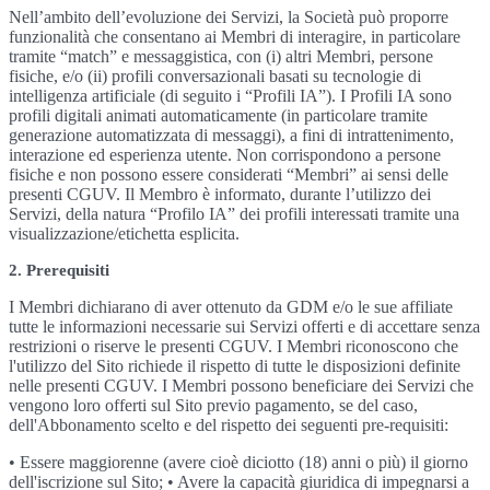
Nell’ambito dell’evoluzione dei Servizi, la Società può proporre
funzionalità che consentano ai Membri di interagire, in particolare
tramite “match” e messaggistica, con (i) altri Membri, persone
fisiche, e/o (ii) profili conversazionali basati su tecnologie di
intelligenza artificiale (di seguito i “Profili IA”). I Profili IA sono
profili digitali animati automaticamente (in particolare tramite
generazione automatizzata di messaggi), a fini di intrattenimento,
interazione ed esperienza utente. Non corrispondono a persone
fisiche e non possono essere considerati “Membri” ai sensi delle
presenti CGUV. Il Membro è informato, durante l’utilizzo dei
Servizi, della natura “Profilo IA” dei profili interessati tramite una
visualizzazione/etichetta esplicita.
2. Prerequisiti
I Membri dichiarano di aver ottenuto da GDM e/o le sue affiliate
tutte le informazioni necessarie sui Servizi offerti e di accettare senza
restrizioni o riserve le presenti CGUV. I Membri riconoscono che
l'utilizzo del Sito richiede il rispetto di tutte le disposizioni definite
nelle presenti CGUV. I Membri possono beneficiare dei Servizi che
vengono loro offerti sul Sito previo pagamento, se del caso,
dell'Abbonamento scelto e del rispetto dei seguenti pre-requisiti:
• Essere maggiorenne (avere cioè diciotto (18) anni o più) il giorno
dell'iscrizione sul Sito; • Avere la capacità giuridica di impegnarsi a