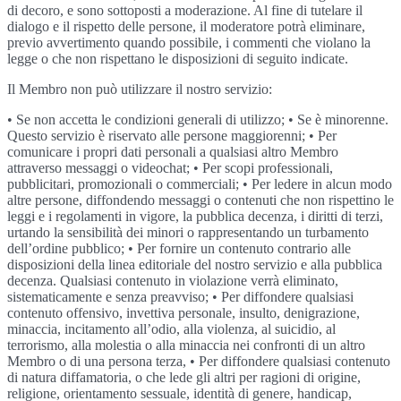
di decoro, e sono sottoposti a moderazione. Al fine di tutelare il
dialogo e il rispetto delle persone, il moderatore potrà eliminare,
previo avvertimento quando possibile, i commenti che violano la
legge o che non rispettano le disposizioni di seguito indicate.
Il Membro non può utilizzare il nostro servizio:
• Se non accetta le condizioni generali di utilizzo; • Se è minorenne.
Questo servizio è riservato alle persone maggiorenni; • Per
comunicare i propri dati personali a qualsiasi altro Membro
attraverso messaggi o videochat; • Per scopi professionali,
pubblicitari, promozionali o commerciali; • Per ledere in alcun modo
altre persone, diffondendo messaggi o contenuti che non rispettino le
leggi e i regolamenti in vigore, la pubblica decenza, i diritti di terzi,
urtando la sensibilità dei minori o rappresentando un turbamento
dell’ordine pubblico; • Per fornire un contenuto contrario alle
disposizioni della linea editoriale del nostro servizio e alla pubblica
decenza. Qualsiasi contenuto in violazione verrà eliminato,
sistematicamente e senza preavviso; • Per diffondere qualsiasi
contenuto offensivo, invettiva personale, insulto, denigrazione,
minaccia, incitamento all’odio, alla violenza, al suicidio, al
terrorismo, alla molestia o alla minaccia nei confronti di un altro
Membro o di una persona terza, • Per diffondere qualsiasi contenuto
di natura diffamatoria, o che lede gli altri per ragioni di origine,
religione, orientamento sessuale, identità di genere, handicap,