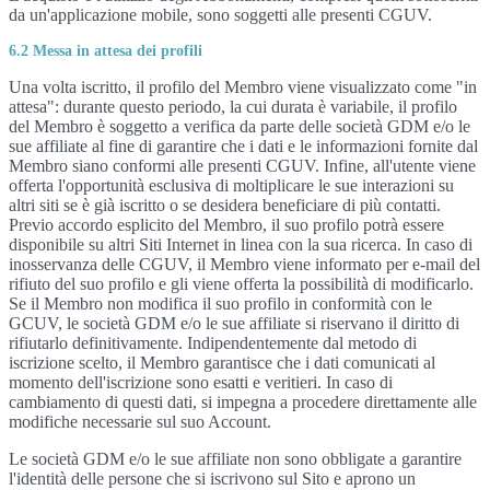
da un'applicazione mobile, sono soggetti alle presenti CGUV.
6.2 Messa in attesa dei profili
Una volta iscritto, il profilo del Membro viene visualizzato come "in
attesa": durante questo periodo, la cui durata è variabile, il profilo
del Membro è soggetto a verifica da parte delle società GDM e/o le
sue affiliate al fine di garantire che i dati e le informazioni fornite dal
Membro siano conformi alle presenti CGUV. Infine, all'utente viene
offerta l'opportunità esclusiva di moltiplicare le sue interazioni su
altri siti se è già iscritto o se desidera beneficiare di più contatti.
Previo accordo esplicito del Membro, il suo profilo potrà essere
disponibile su altri Siti Internet in linea con la sua ricerca. In caso di
inosservanza delle CGUV, il Membro viene informato per e-mail del
rifiuto del suo profilo e gli viene offerta la possibilità di modificarlo.
Se il Membro non modifica il suo profilo in conformità con le
GCUV, le società GDM e/o le sue affiliate si riservano il diritto di
rifiutarlo definitivamente. Indipendentemente dal metodo di
iscrizione scelto, il Membro garantisce che i dati comunicati al
momento dell'iscrizione sono esatti e veritieri. In caso di
cambiamento di questi dati, si impegna a procedere direttamente alle
modifiche necessarie sul suo Account.
Le società GDM e/o le sue affiliate non sono obbligate a garantire
l'identità delle persone che si iscrivono sul Sito e aprono un