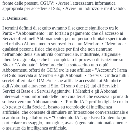
fronte delle presenti CGUV; • Avere l'attrezzatura informatica
appropriata per accedere al Sito; • Avere un indirizzo e-mail valido.
3. Definizioni
I termini definiti di seguito avranno il seguente significato tra le
Parti: • "Abbonamento": un forfait a pagamento che dà accesso ai
Servizi offerti nell'Abbonamento, per un periodo limitato specificato
nel relativo Abbonamento sottoscritto da un Membro. • "Membro":
qualsiasi persona fisica che agisce per fini che non rientrano
nell'ambito della sua attività commerciale, industriale, artigianale,
liberale o agricola, e che ha completato il processo di iscrizione sul
Sito. • "Abbonato": Membro che ha sottoscritto uno o più
Abbonamenti offerti da GDM e/o le sue affiliate • "Account": l'area
del Sito riservata ai Membri e agli Abbonati. • "Servizi": indica tutti i
servizi offerti da GDM e/o le sue affiliate accessibili ai Membri e
agli Abbonati attraverso il Sito. Ci sono due (2) tipi di Servizi: i
Servizi di Base e i Servizi Aggiuntivi. I Membri e gli Abbonati
interessati sono informati delle loro caratteristiche essenziali prima di
sottoscrivere un Abbonamento. • “Profilo IA”: profilo digitale creato
e/o gestito dalla Società, basato su tecnologie di intelligenza
artificiale, che consente di simulare un’interazione conversazionale e
scambi sulla piattaforma. • “Contenuto IA”: qualsiasi Contenuto (in
particolare messaggio, immagine, avatar) generato automaticamente
o assistito da intelligenza artificiale.