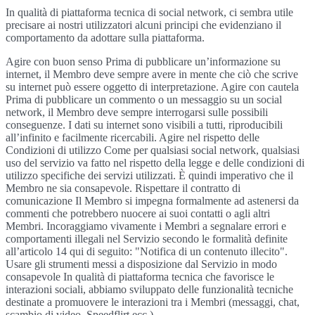
In qualità di piattaforma tecnica di social network, ci sembra utile
precisare ai nostri utilizzatori alcuni principi che evidenziano il
comportamento da adottare sulla piattaforma.
Agire con buon senso Prima di pubblicare un’informazione su
internet, il Membro deve sempre avere in mente che ciò che scrive
su internet può essere oggetto di interpretazione. Agire con cautela
Prima di pubblicare un commento o un messaggio su un social
network, il Membro deve sempre interrogarsi sulle possibili
conseguenze. I dati su internet sono visibili a tutti, riproducibili
all’infinito e facilmente ricercabili. Agire nel rispetto delle
Condizioni di utilizzo Come per qualsiasi social network, qualsiasi
uso del servizio va fatto nel rispetto della legge e delle condizioni di
utilizzo specifiche dei servizi utilizzati. È quindi imperativo che il
Membro ne sia consapevole. Rispettare il contratto di
comunicazione Il Membro si impegna formalmente ad astenersi da
commenti che potrebbero nuocere ai suoi contatti o agli altri
Membri. Incoraggiamo vivamente i Membri a segnalare errori e
comportamenti illegali nel Servizio secondo le formalità definite
all’articolo 14 qui di seguito: "Notifica di un contenuto illecito".
Usare gli strumenti messi a disposizione dal Servizio in modo
consapevole In qualità di piattaforma tecnica che favorisce le
interazioni sociali, abbiamo sviluppato delle funzionalità tecniche
destinate a promuovere le interazioni tra i Membri (messaggi, chat,
scambio di video, Speedflirt ecc.).