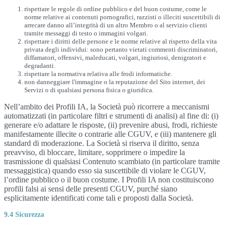
rispettare le regole di ordine pubblico e del buon costume, come le
norme relative ai contenuti pornografici, razzisti o illeciti suscettibili di
arrecare danno all’integrità di un altro Membro o al servizio clienti
tramite messaggi di testo o immagini volgari.
rispettare i diritti delle persone e le norme relative al rispetto della vita
privata degli individui: sono pertanto vietati commenti discriminatori,
diffamatori, offensivi, maleducati, volgari, ingiuriosi, denigratori e
degradanti.
rispettare la normativa relativa alle frodi informatiche.
non danneggiare l'immagine o la reputazione del Sito internet, dei
Servizi o di qualsiasi persona fisica o giuridica.
Nell’ambito dei Profili IA, la Società può ricorrere a meccanismi
automatizzati (in particolare filtri e strumenti di analisi) al fine di: (i)
generare e/o adattare le risposte, (ii) prevenire abusi, frodi, richieste
manifestamente illecite o contrarie alle CGUV, e (iii) mantenere gli
standard di moderazione. La Società si riserva il diritto, senza
preavviso, di bloccare, limitare, sopprimere o impedire la
trasmissione di qualsiasi Contenuto scambiato (in particolare tramite
messaggistica) quando esso sia suscettibile di violare le CGUV,
l’ordine pubblico o il buon costume. I Profili IA non costituiscono
profili falsi ai sensi delle presenti CGUV, purché siano
esplicitamente identificati come tali e proposti dalla Società.
9.4 Sicurezza