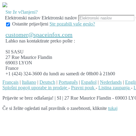
Ste že včlanjeni?
Elektronski naslov
Elektronski naslov
Ostanite prijavljeni
Ste pozabili vaše geslo?
customer@spaceinfox.com
Lahko nas kontaktirate preko pošte :
SI SASU
27 Rue Maurice Flandin
69003 LYON
France
+1 (424) 324-3600 du lundi au samedi de 08h00 à 21h00
Français
|
Italiano
|
Deutsch
|
Português
|
Español
|
Nederlands
|
Engli
Splošni pogoji uporabe in prodaje
-
Pravni pouk
-
Listina zaupanja
-
L
Prijavite se brez odlašanja!
|
SI | 27 Rue Maurice Flandin - 69003 LYO
Če si želite ogledati naš pravilnik o zasebnosti, kliknite
tukaj