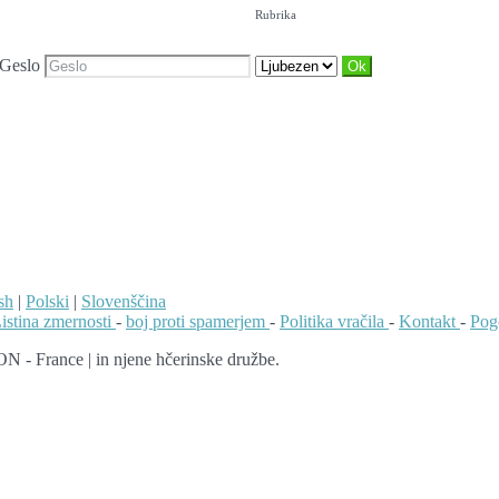
Rubrika
Geslo
sh
|
Polski
|
Slovenščina
istina zmernosti
-
boj proti spamerjem
-
Politika vračila
-
Kontakt
-
Pog
N - France | in njene hčerinske družbe.