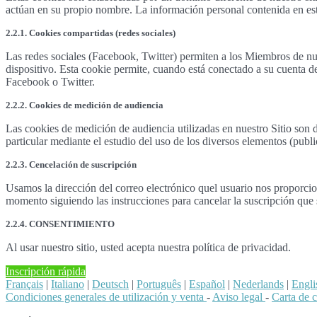
actúan en su propio nombre. La información personal contenida en est
2.2.1. Cookies compartidas (redes sociales)
Las redes sociales (Facebook, Twitter) permiten a los Miembros de nu
dispositivo. Esta cookie permite, cuando está conectado a su cuenta d
Facebook o Twitter.
2.2.2. Cookies de medición de audiencia
Las cookies de medición de audiencia utilizadas en nuestro Sitio son d
particular mediante el estudio del uso de los diversos elementos (publi
2.2.3. Cencelación de suscripción
Usamos la dirección del correo electrónico quel usuario nos proporcion
momento siguiendo las instrucciones para cancelar la suscripción que s
2.2.4. CONSENTIMIENTO
Al usar nuestro sitio, usted acepta nuestra política de privacidad.
Inscripción rápida
Français
|
Italiano
|
Deutsch
|
Português
|
Español
|
Nederlands
|
Engli
Condiciones generales de utilización y venta
-
Aviso legal
-
Carta de 