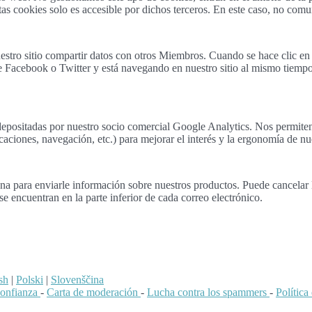
as cookies solo es accesible por dichos terceros. En este caso, no com
estro sitio compartir datos con otros Miembros. Cuando se hace clic en
e Facebook o Twitter y está navegando en nuestro sitio al mismo tiempo, 
epositadas por nuestro socio comercial Google Analytics. Nos permiten a
caciones, navegación, etc.) para mejorar el interés y la ergonomía de nue
a para enviarle información sobre nuestros productos. Puede cancelar la
e encuentran en la parte inferior de cada correo electrónico.
sh
|
Polski
|
Slovenščina
confianza
-
Carta de moderación
-
Lucha contra los spammers
-
Polític