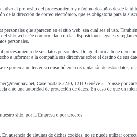
elativo al propósito del procesamiento y máximo dos años desde la últim
de la dirección de correo electrónico, que es obligatoria para la susc
atos perzonales que aparecen en el sitio web, sea cual sea el uso. Tambié
 del sitio web. De conformidad con las disposiciones legales y reglamen
atos personales.
l procesamiento de sus datos personales. De igual forma tiene derecho a
ho a informar a la compañía sus directivas sobre el destino de sus dat
se exporten a un tercer si consintió en la recopilación de estos datos, 
r@mainpay.net, Case postale 3230, 1211 Genève 3 - Suisse por carta c
ueja ante una autoridad de protección de datos. En caso de que un miem
nuestro sitio, por la Empresa o por terceros
 En ausencia de algunas de dichas cookies, no se puede utilizar correcta