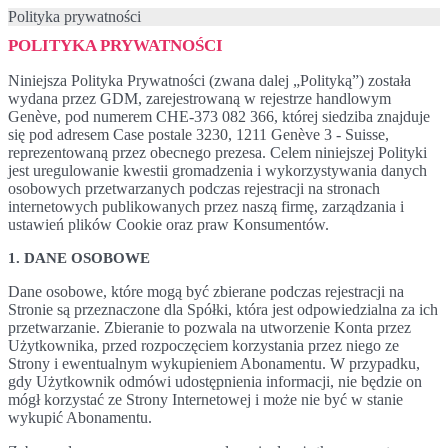
Polityka prywatności
POLITYKA PRYWATNOŚCI
Niniejsza Polityka Prywatności (zwana dalej „Polityką”) została
wydana przez GDM, zarejestrowaną w rejestrze handlowym
Genève, pod numerem CHE-373 082 366, której siedziba znajduje
się pod adresem Case postale 3230, 1211 Genève 3 - Suisse,
reprezentowaną przez obecnego prezesa. Celem niniejszej Polityki
jest uregulowanie kwestii gromadzenia i wykorzystywania danych
osobowych przetwarzanych podczas rejestracji na stronach
internetowych publikowanych przez naszą firmę, zarządzania i
ustawień plików Cookie oraz praw Konsumentów.
1. DANE OSOBOWE
Dane osobowe, które mogą być zbierane podczas rejestracji na
Stronie są przeznaczone dla Spółki, która jest odpowiedzialna za ich
przetwarzanie. Zbieranie to pozwala na utworzenie Konta przez
Użytkownika, przed rozpoczęciem korzystania przez niego ze
Strony i ewentualnym wykupieniem Abonamentu. W przypadku,
gdy Użytkownik odmówi udostępnienia informacji, nie będzie on
mógł korzystać ze Strony Internetowej i może nie być w stanie
wykupić Abonamentu.