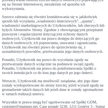
się na Stronie Internetowej, niezależnie od sposobu ich
wykorzystania.
Surowo zabrania się również kontaktowania się w jakikolwiek
sposób lub wysyłania „wiadomości śmieciowych”, „spamu”,
wiadomości marketingowych do Użytkowników, lub obecnych lub
byłych Abonentów Strony. Zgodnie z obowiązującymi przepisami
prawnymi i regulacyjnymi dotyczącymi ochrony danych
osobowych, Użytkownik ma prawo dostępu do dotyczących go
danych osobowych, ich poprawiania, usuwania i ograniczania.
Użytkownik ma również prawo do sprzeciwienia się, z
uzasadnionych powodów, przetwarzaniu jego danych osobowych.
Ponadto, Użytkownik ma prawo do wycofania zgody na
przetwarzanie danych wyłącznie na podstawie swojej zgody.
Ponadto, Użytkownik ma prawo do poinformowania Spółki o
swoich instrukcjach co do losu jego danych po jego śmierci.
Wreszcie, Użytkownik ma możliwość zażądania, aby jego dane
zostały wyeksportowane do strony trzeciej, jeżeli wyraził zgodę na
gromadzenie takich danych lub jeżeli dane te zostały zgromadzone
w ramach realizacji umowy.
Wszystkie te prawa mogą być egzekwowane od Spółki GDM,
customer@mainpay.net, Case postale 3230, 1211 Genève 3 - Suisse