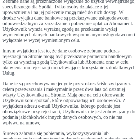
Zebrane dane są przeznaczone wyłącznie do użytku wewnętrznego,
specyficznego dla Spółki. Tylko osoby działające z jej
upoważnienia i na jej polecenie mogą mieć do nich dostęp. W
drodze wyjątku dane bankowe są przekazywane usługodawcom
odpowiedzialnym za zarządzanie i pobieranie opłat za Abonament.
Użytkownik wyraża wyraźną zgodę na przekazanie wyżej
wymienionych danych bankowych wspomnianym usługodawcom i
wyłącznie w wyżej wymienionym celu.
Innym wyjątkiem jest to, że dane osobowe zebrane podczas
rejestracji na Stronie mogą być przekazane partnerom handlowym
tylko za wyraźną zgodą Użytkownika lub Abonenta oraz w celu
ułatwienia mu rejestracji umożliwiającej korzystanie z dodatkowych
Usług.
Dane te są przechowywane jedynie przez okres ściśle związany z
celem przetwarzania i maksymalnie przez dwa lata od ostatniej
wizyty Użytkownika na Stronie. Mają one na celu oferowanie
Użytkownikom spotkań, które odpowiadają ich osobowości. Z
wyjątkiem adresu e-mail Użytkownika, którego podanie jest
obowiązkowe przy rejestracji, Użytkownik nie jest zobowiązany do
podania jakichkolwiek innych danych osobowych, co nie ma
wpływu na umowę.
Surowo zabrania się pobierania, wykorzystywania lub
przekazywania osobom trzecim danych osobowych pojawiających